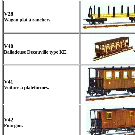
V28
Wagon plat à ranchers.
V40
Balladeuse Decauville type KE.
V41
Voiture à plateformes.
V42
Fourgon.