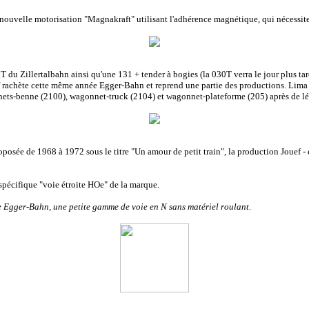
 nouvelle motorisation "Magnakraft" utilisant l'adhérence magnétique, qui nécessite
du Zillertalbahn ainsi qu'une 131 + tender à bogies (la 030T verra le jour plus tar
 rachète cette même année Egger-Bahn et reprend une partie des productions. Lima 
nnets-benne (2100), wagonnet-truck (2104) et wagonnet-plateforme (205) après de lé
roposée de 1968 à 1972 sous le titre "Un amour de petit train", la production Jouef
écifique "voie étroite HOe" de la marque.
e Egger-Bahn, une petite gamme de voie en N sans matériel roulant.