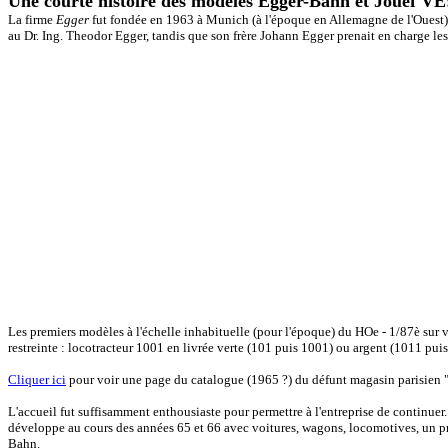
Une courte histoire des modèles Egger-Bahn et Jouef VE
La firme
Egger
fut fondée en 1963 à Munich (à l'époque en Allemagne de l'Ouest) par
au Dr. Ing. Theodor Egger, tandis que son frère Johann Egger prenait en charge l
Les premiers modèles à l'échelle inhabituelle (pour l'époque) du HOe - 1/87è sur
restreinte : locotracteur 1001 en livrée verte (101 puis 1001) ou argent (1011 p
Cliquer ici
pour voir une page du catalogue (1965 ?) du défunt magasin parisien "
L'accueil fut suffisamment enthousiaste pour permettre à l'entreprise de continue
développe au cours des années 65 et 66 avec voitures, wagons, locomotives, un pr
Bahn.