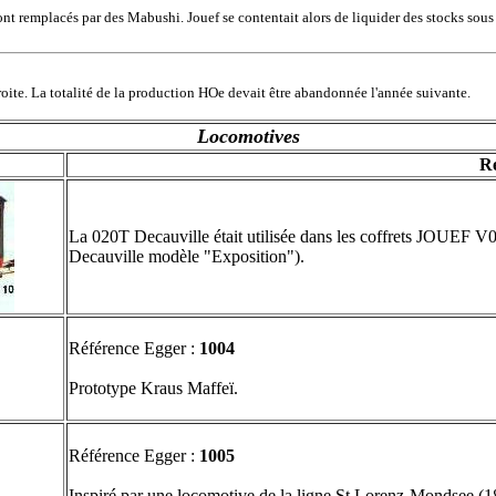
ont remplacés par des Mabushi. Jouef se contentait alors de liquider des stocks so
ite. La totalité de la production HOe devait être abandonnée l'année suivante.
Locomotives
R
La 020T Decauville était utilisée dans les coffrets JOUEF V
Decauville modèle "Exposition").
Référence Egger :
1004
Prototype Kraus Maffeï.
Référence Egger :
1005
Inspiré par une locomotive de la ligne St Lorenz-Mondsee (1