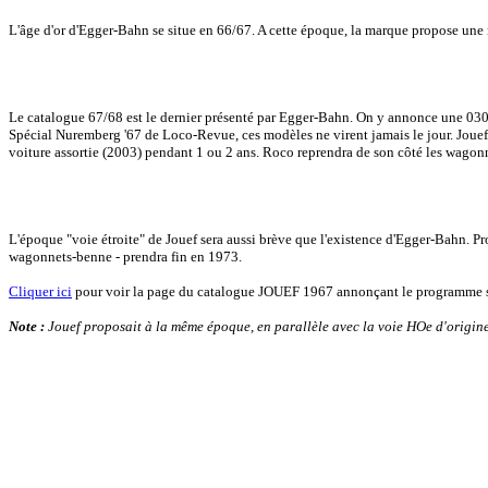
L'âge d'or d'Egger-Bahn se situe en 66/67. A cette époque, la marque propose une
Le catalogue 67/68 est le dernier présenté par Egger-Bahn. On y annonce une 030T 
Spécial Nuremberg '67 de Loco-Revue, ces modèles ne virent jamais le jour. Jouef
voiture assortie (2003) pendant 1 ou 2 ans. Roco reprendra de son côté les wago
L'époque "voie étroite" de Jouef sera aussi brève que l'existence d'Egger-Bahn. P
wagonnets-benne - prendra fin en 1973.
Cliquer ici
pour voir la page du catalogue JOUEF 1967 annonçant le programme sp
Note :
Jouef proposait à la même époque, en parallèle avec la voie HOe d'origin