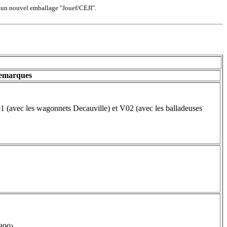
us un nouvel emballage "Jouef/CEJI".
emarques
01 (avec les wagonnets Decauville) et V02 (avec les balladeuses
890).