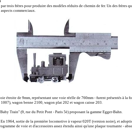
:
 trois frères pour produire des modèles réduits de chemin de fer. Un des frères quitt
es aspects commerciaux.
 voie étroite de 9mm, représentant une voie réelle de 760mm - furent présentés à l
uis 1007), wagon benne 2100, wagon plat 202 et wagon caisse 203.
Baby Train" (9, rue du Petit Pont - Paris 5è) proposant la gamme Egger-Bahn.
r. En 1964, sortie de la première locomotive à vapeur 020T (version noire), et adop
ogramme de voie et d'accessoires assez étendu ainsi qu'une plaque tournante - abso